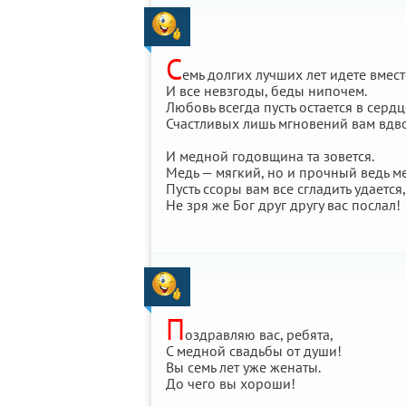
С
емь долгих лучших лет идете вмест
И все невзгоды, беды нипочем.
Любовь всегда пусть остается в сердц
Счастливых лишь мгновений вам вдв
И медной годовщина та зовется.
Медь — мягкий, но и прочный ведь ме
Пусть ссоры вам все сгладить удается,
Не зря же Бог друг другу вас послал!
П
оздравляю вас, ребята,
С медной свадьбы от души!
Вы семь лет уже женаты.
До чего вы хороши!