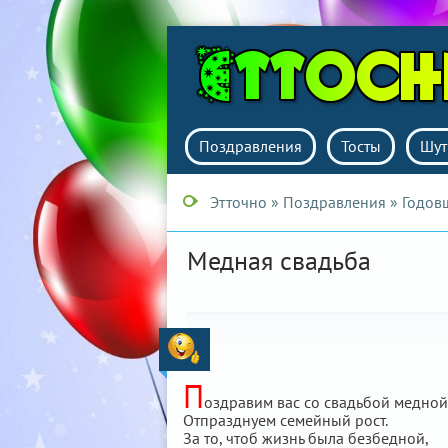
Поздравления
Тосты
Шут
Этточно
»
Поздравления
»
Годов
Медная свадьба
П
оздравим вас со свадьбой медной
Отпразднуем семейный рост.
За то, чтоб жизнь была безбедной,