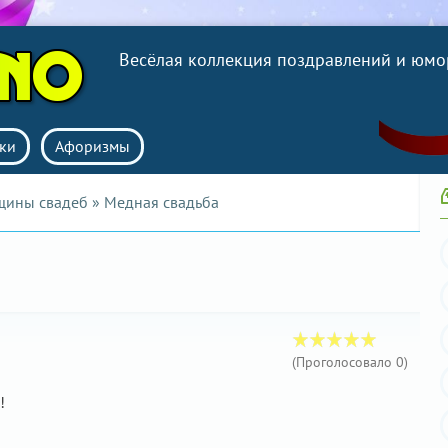
Весёлая коллекция поздравлений и юмо
ки
Афоризмы
щины свадеб
» Медная свадьба
(Проголосовало
0
)
!