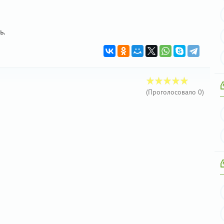
ь.
(Проголосовало
0
)