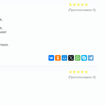
(Проголосовало
0
)
е,
е,
оем!
талл.
(Проголосовало
0
)