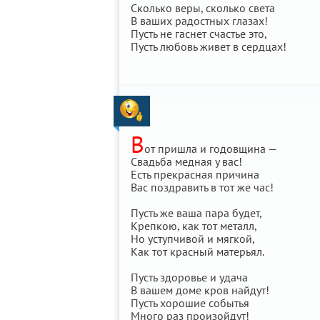
Сколько веры, сколько света
В ваших радостных глазах!
Пусть не гаснет счастье это,
Пусть любовь живет в сердцах!
В
от пришла и годовщина —
Свадьба медная у вас!
Есть прекрасная причина
Вас поздравить в тот же час!
Пусть же ваша пара будет,
Крепкою, как тот металл,
Но уступчивой и мягкой,
Как тот красный матерьял.
Пусть здоровье и удача
В вашем доме кров найдут!
Пусть хорошие событья
Много раз произойдут!