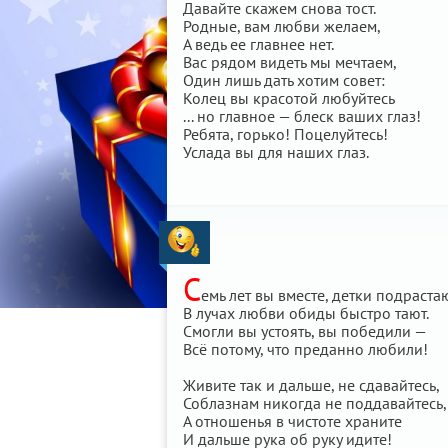
Давайте скажем снова тост.
Родные, вам любви желаем,
А ведь ее главнее нет.
Вас рядом видеть мы мечтаем,
Один лишь дать хотим совет:
Колец вы красотой любуйтесь
... но главное — блеск ваших глаз!
Ребята, горько! Поцелуйтесь!
Услада вы для наших глаз.
С
емь лет вы вместе, детки подрастаю
В лучах любви обиды быстро тают.
Смогли вы устоять, вы победили —
Всё потому, что преданно любили!
Живите так и дальше, не сдавайтесь,
Соблазнам никогда не поддавайтесь,
А отношенья в чистоте храните
И дальше рука об руку идите!