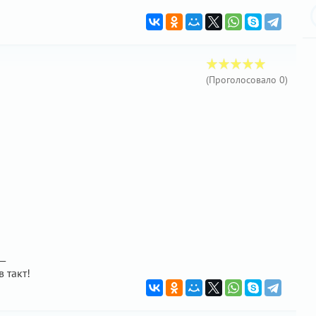
(Проголосовало
0
)
 —
в такт!