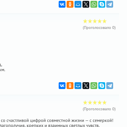
(Проголосовало
0
)
д,
ым.
(Проголосовало
0
)
со счастливой цифрой совместной жизни — с семеркой!
агополучия, крепких и взаимных светлых чувств,