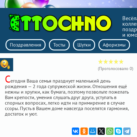
Весёл
колле
поздр
и юм
Поздравления
Тосты
Шутки
Афоризмы
(Проголосовало
0
)
С
егодня Ваша семья празднует маленький день
рождения — 2 года супружеской жизни. Отношения ещё
нежны и хрупки, как бумага, поэтому позвольте пожелать
Вам крепости, умения слушать друг друга, уступать в
спорных вопросах, легко идти на примирение в случае
ссоры. Пусть в Вашем доме навсегда поселятся гармония,
достаток и уют.