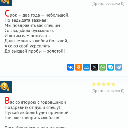
(Проголосовало
0
)
С
рок — два года — небольшой,
Но ведь дата важная!
Мы поздравить вас спешим
Со свадьбою бумажною.
И хотим вам пожелать
Дальше жить в любви большой,
А союз свой укреплять
До высшей пробы — золотой!
(Проголосовало
0
)
В
ас со второю с годовщиной
Поздравить от души спешу!
Пускай любовь будет причиной
Почаще говорить «люблю»!
Пусть будет все, о чем мечтали,