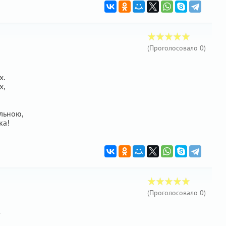
(Проголосовало
0
)
х.
х,
альною,
ка!
(Проголосовало
0
)
—