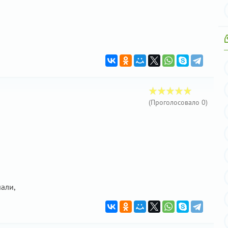
(Проголосовало
0
)
чали,