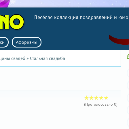
Весёлая коллекция поздравлений и юмо
ки
Афоризмы
щины свадеб
» Стальная свадьба
(Проголосовало
0
)