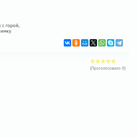
 с горой,
нимку
(Проголосовало
0
)