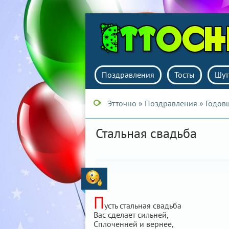
Поздравления
Тосты
Шут
Этточно
»
Поздравления
»
Годов
Стальная свадьба
П
усть стальная свадьба
Вас сделает сильней,
Сплоченней и вернее,