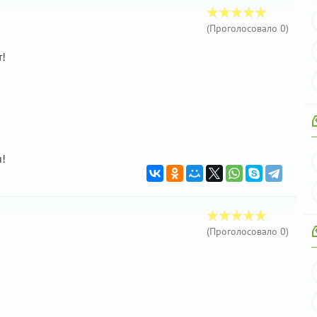
(Проголосовало
0
)
т!
я!
(Проголосовало
0
)