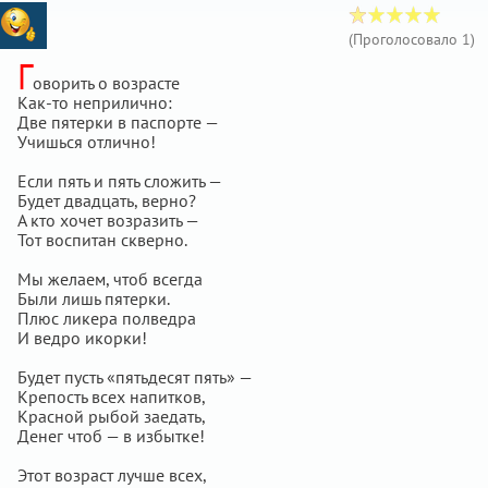
(Проголосовало
1
)
Г
оворить о возрасте
Как-то неприлично:
Две пятерки в паспорте —
Учишься отлично!
Если пять и пять сложить —
Будет двадцать, верно?
А кто хочет возразить —
Тот воспитан скверно.
Мы желаем, чтоб всегда
Были лишь пятерки.
Плюс ликера полведра
И ведро икорки!
Будет пусть «пятьдесят пять» —
Крепость всех напитков,
Красной рыбой заедать,
Денег чтоб — в избытке!
Этот возраст лучше всех,