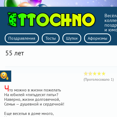
Весёл
колле
поздр
и юм
Поздравления
Тосты
Шутки
Афоризмы
55 лет
(Проголосовало
1
)
Ч
то можно в жизни пожелать
На юбилей «пятьдесят пять»?
Наверно, жизни долговечной,
Семьи — душевной и сердечной!
Еще веселья в доме много,