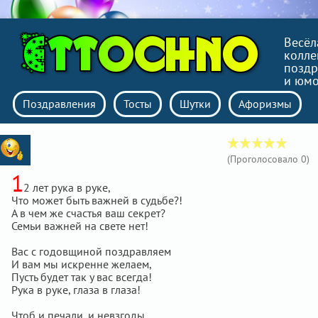
Весёл
колле
поздр
и юм
Поздравления
Тосты
Шутки
Афоризмы
(Проголосовало
0
)
1
2 лет рука в руке,
Что может быть важней в судьбе?!
А в чем же счастья ваш секрет?
Семьи важней на свете нет!
Вас с годовщиной поздравляем
И вам мы искренне желаем,
Пусть будет так у вас всегда!
Рука в руке, глаза в глаза!
Чтоб и печали, и невзгоды,