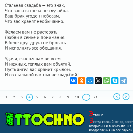
Стальная свадьба — это знак,
Что ваша встреча не случайна.
Ваш брак угоден небесам,
Что вас хранят необычайно.
Желаем вам не растерять
Любви в семье и понимания.
В беде друг друга не бросать
И исполнять все обещания.
Удачи, счастья вам во всём
И нежных, теплых вам объятий.
Пусть ангел вас хранит крылом.
И со стальной вас нынче свадьбой!
1
2
3
4
5
6
7
8
9
10
...
21
Э
тточно
В
сегда свежий юмор, весе
афоризмы и высказывания.
поздравления на все случаи