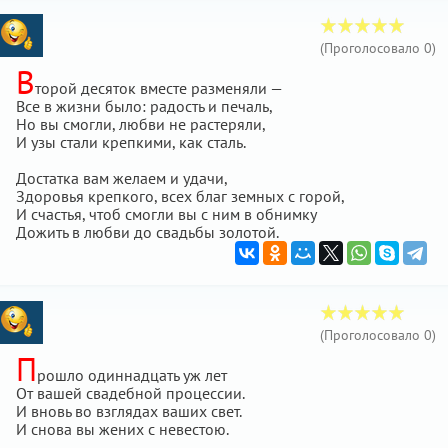
(Проголосовало
0
)
В
торой десяток вместе разменяли —
Все в жизни было: радость и печаль,
Но вы смогли, любви не растеряли,
И узы стали крепкими, как сталь.
Достатка вам желаем и удачи,
Здоровья крепкого, всех благ земных с горой,
И счастья, чтоб смогли вы с ним в обнимку
Дожить в любви до свадьбы золотой.
(Проголосовало
0
)
П
рошло одиннадцать уж лет
От вашей свадебной процессии.
И вновь во взглядах ваших свет.
И снова вы жених с невестою.