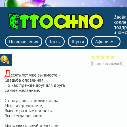
Весёл
колле
поздр
и юм
Поздравления
Тосты
Шутки
Афоризмы
(Проголосовало
0
)
Д
есять лет уже вы вместе —
Свадьба оловянная.
Но как прежде друг для друга
Самые желанные.
С полуслова, с полувзгляда
Мысли прочитаете,
Вместе разные вопросы
Вы всегда решаете.
Мы желаем, чтоб и дальше